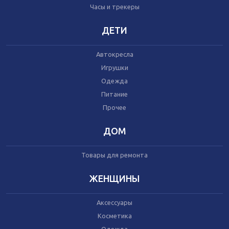
Часы и трекеры
Часы и трекеры
Интернет
Мобильные телефоны
ДЕТИ
Аудио/видео
Фото и видеокамеры
Автокресла
Планшеты
Игрушки
Одежда
Питание
Автомобили
Запчасти и комплектующие
Прочее
Автогаджеты
Велосипеды
ДОМ
Самокаты
Скутеры
Товары для ремонта
ЖЕНЩИНЫ
Аксессуары
Игрушки
Косметика
Прочее