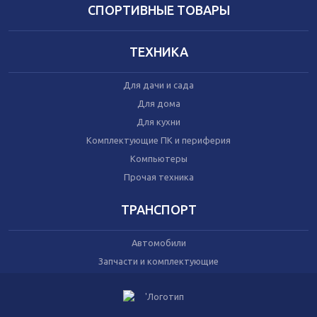
Домашний текстиль
СПОРТИВНЫЕ ТОВАРЫ
Бытовая химия
Праздник
ТЕХНИКА
Игрушки
Для дачи и сада
Сухой корм для кошек
Для дома
Влажный корм для кошек
Для кухни
Сухой корм для собак
Влажный корм для собак
Комплектующие ПК и периферия
Аксессуары
Компьютеры
Прочая техника
ТРАНСПОРТ
Автомобили
Запчасти и комплектующие