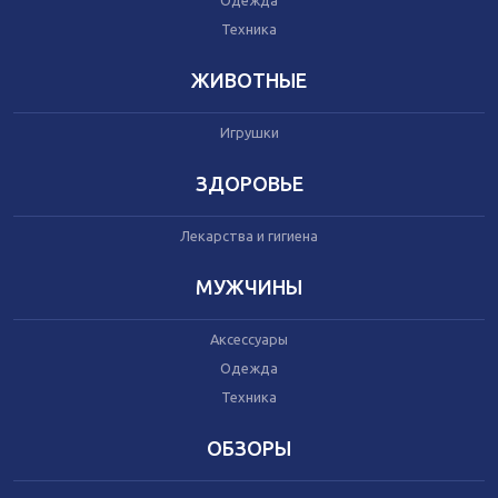
Одежда
Автокресла
Одежда
Техника
Питание
Коляски
ЖИВОТНЫЕ
Игрушки
Аксессуары
Одежда
ЗДОРОВЬЕ
Техника
Лекарства и гигиена
Аксессуары
МУЖЧИНЫ
Косметика
Одежда
Аксессуары
Техника
Одежда
Техника
Товары для ремонта
ОБЗОРЫ
Мебель
Посуда