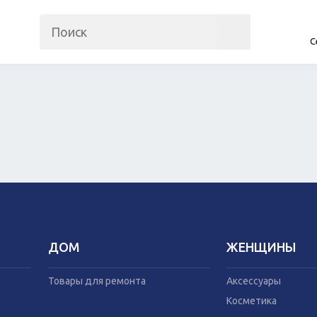
С
на
Прочие гаджеты
Автомобили
Часы и трекеры
Запчасти и ко
Интернет
Автогаджеты
Мобильные телефоны
Велосипеды
Аудио/видео
Самокаты
Фото и видеокамеры
Скутеры
Планшеты
ДОМ
ЖЕНЩИНЫ
Аксессуары
Товары для рем
Косметика
Мебель
Товары для ремонта
Аксессуары
Одежда
Посуда
Косметика