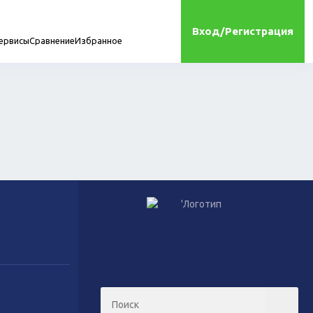
Вход/Регистрация
ервисы
Сравнение
Избранное
мплектующие
онта
Игрушки
Сухой корм для кошек
Влажный корм для кошек