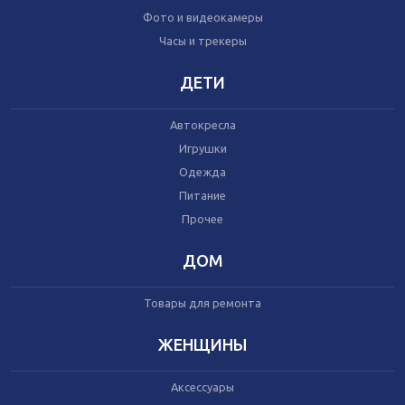
Часы и трекеры
Фото и видеокамеры
Интернет
Часы и трекеры
Мобильные телефоны
Аудио/видео
ДЕТИ
Фото и видеокамеры
Планшеты
Автокресла
Игрушки
Автомобили
Одежда
Запчасти и комплектующие
Питание
Автогаджеты
Прочее
Велосипеды
Самокаты
Скутеры
ДОМ
Товары для ремонта
ЖЕНЩИНЫ
Игрушки
Аксессуары
Прочее