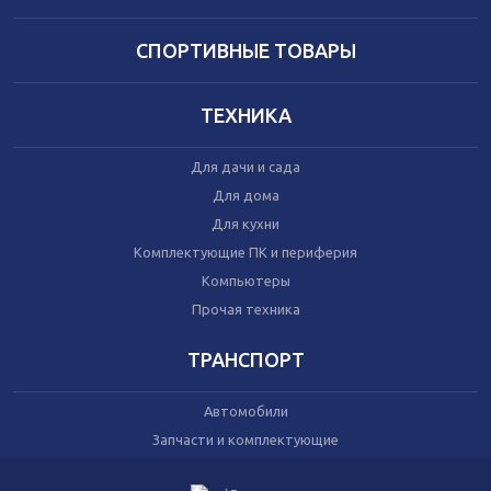
Домашний текстиль
Бытовая химия
Праздник
СПОРТИВНЫЕ ТОВАРЫ
ТЕХНИКА
Игрушки
Сухой корм для кошек
Для дачи и сада
Влажный корм для кошек
Сухой корм для собак
Для дома
Влажный корм для собак
Для кухни
Аксессуары
Комплектующие ПК и периферия
Компьютеры
Прочая техника
ТРАНСПОРТ
Автомобили
Запчасти и комплектующие