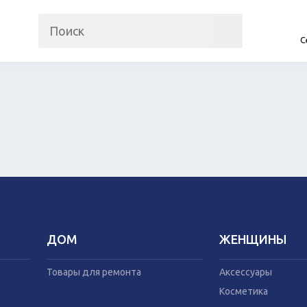
С
на
Прочие гаджеты
Автомобили
Часы и трекеры
Запчасти и ко
Интернет
Автогаджеты
Мобильные телефоны
Велосипеды
Аудио/видео
Самокаты
Фото и видеокамеры
Скутеры
Планшеты
ДОМ
ЖЕНЩИНЫ
Аксессуары
Товары для рем
Косметика
Мебель
Товары для ремонта
Аксессуары
Одежда
Посуда
Косметика