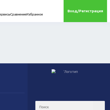
Вход/Регистрация
ервисы
Сравнение
Избранное
мплектующие
онта
Игрушки
Сухой корм для кошек
Влажный корм для кошек