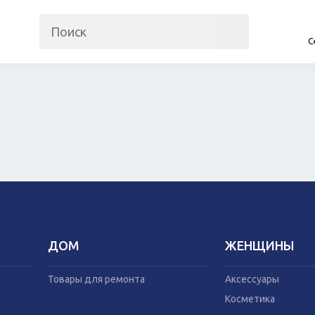
С
на
Прочие гаджеты
Автомобили
Часы и трекеры
Запчасти и ко
Интернет
Автогаджеты
Мобильные телефоны
Велосипеды
Аудио/видео
Самокаты
Фото и видеокамеры
Скутеры
Планшеты
ДОМ
ЖЕНЩИНЫ
Аксессуары
Товары для рем
Косметика
Мебель
Товары для ремонта
Аксессуары
Одежда
Посуда
Косметика