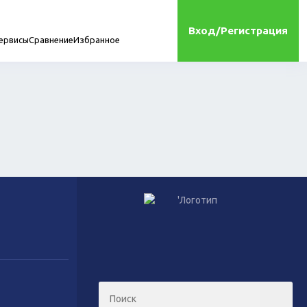
Вход/Регистрация
ервисы
Сравнение
Избранное
мплектующие
онта
Игрушки
Сухой корм для кошек
Влажный корм для кошек