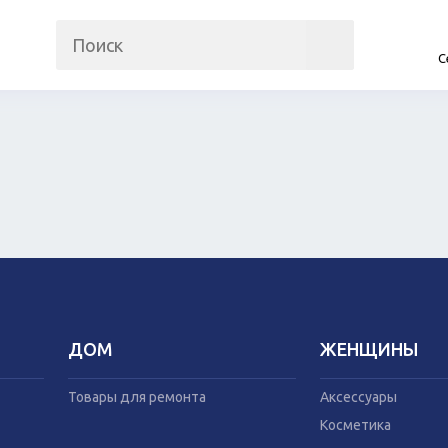
С
на
Прочие гаджеты
Автомобили
Часы и трекеры
Запчасти и ко
Интернет
Автогаджеты
Мобильные телефоны
Велосипеды
Аудио/видео
Самокаты
Фото и видеокамеры
Скутеры
Планшеты
ДОМ
ЖЕНЩИНЫ
Аксессуары
Товары для рем
Косметика
Мебель
Товары для ремонта
Аксессуары
Одежда
Посуда
Косметика