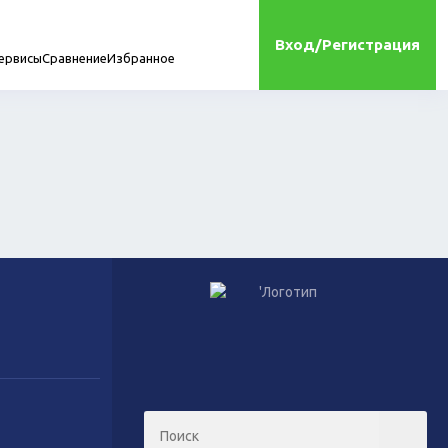
Вход/Регистрация
ервисы
Сравнение
Избранное
мплектующие
онта
Игрушки
Сухой корм для кошек
Влажный корм для кошек