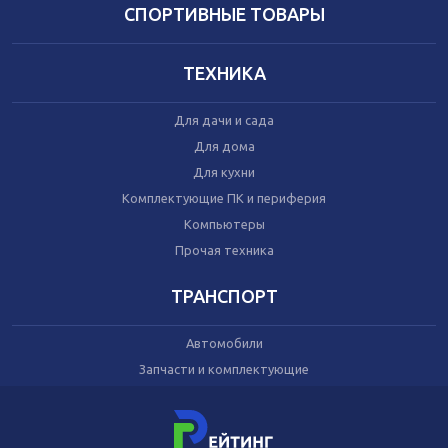
Домашний текстиль
СПОРТИВНЫЕ ТОВАРЫ
Бытовая химия
Праздник
ТЕХНИКА
Игрушки
Для дачи и сада
Сухой корм для кошек
Для дома
Влажный корм для кошек
Для кухни
Сухой корм для собак
Влажный корм для собак
Комплектующие ПК и периферия
Аксессуары
Компьютеры
Прочая техника
ТРАНСПОРТ
Автомобили
Запчасти и комплектующие