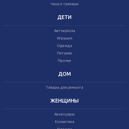
Часы и трекеры
Часы и трекеры
Интернет
Мобильные телефоны
ДЕТИ
Аудио/видео
Фото и видеокамеры
Автокресла
Планшеты
Игрушки
Одежда
Питание
Автомобили
Запчасти и комплектующие
Прочее
Автогаджеты
Велосипеды
ДОМ
Самокаты
Скутеры
Товары для ремонта
ЖЕНЩИНЫ
Аксессуары
Игрушки
Косметика
Прочее