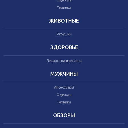
Одежда
Автокресла
Одежда
Техника
Питание
Коляски
ЖИВОТНЫЕ
Игрушки
Аксессуары
Одежда
ЗДОРОВЬЕ
Техника
Лекарства и гигиена
Аксессуары
МУЖЧИНЫ
Косметика
Одежда
Аксессуары
Техника
Одежда
Техника
Товары для ремонта
ОБЗОРЫ
Мебель
Посуда