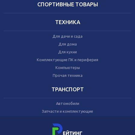
Домашний текстиль
СПОРТИВНЫЕ ТОВАРЫ
Бытовая химия
Праздник
ТЕХНИКА
Игрушки
Для дачи и сада
Сухой корм для кошек
Для дома
Влажный корм для кошек
Для кухни
Сухой корм для собак
Влажный корм для собак
Комплектующие ПК и периферия
Аксессуары
Компьютеры
Прочая техника
ТРАНСПОРТ
Автомобили
Запчасти и комплектующие