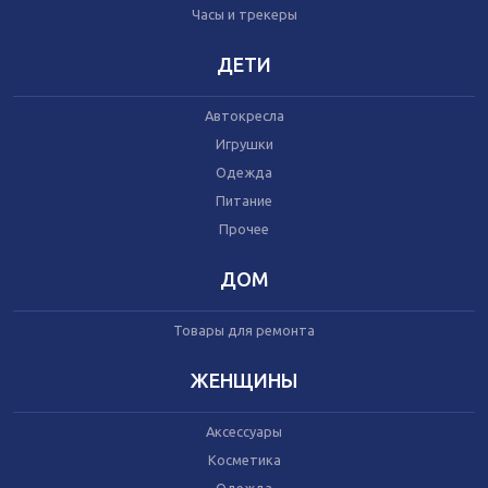
Часы и трекеры
Часы и трекеры
Интернет
Мобильные телефоны
ДЕТИ
Аудио/видео
Фото и видеокамеры
Автокресла
Планшеты
Игрушки
Одежда
Питание
Автомобили
Запчасти и комплектующие
Прочее
Автогаджеты
Велосипеды
ДОМ
Самокаты
Скутеры
Товары для ремонта
ЖЕНЩИНЫ
Аксессуары
Игрушки
Косметика
Прочее