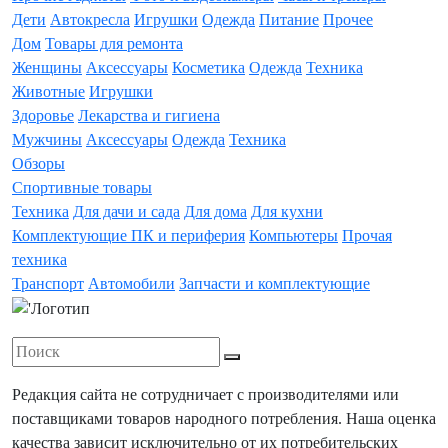
Дети
Автокресла
Игрушки
Одежда
Питание
Прочее
Дом
Товары для ремонта
Женщины
Аксессуары
Косметика
Одежда
Техника
Животные
Игрушки
Здоровье
Лекарства и гигиена
Мужчины
Аксессуары
Одежда
Техника
Обзоры
Спортивные товары
Техника
Для дачи и сада
Для дома
Для кухни
Комплектующие ПК и периферия
Компьютеры
Прочая
техника
Транспорт
Автомобили
Запчасти и комплектующие
Редакция сайта не сотрудничает с производителями или
поставщиками товаров народного потребления. Наша оценка
качества зависит исключительно от их потребительских