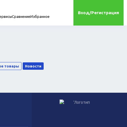
Вход/Регистрация
ервисы
Сравнение
Избранное
мплектующие
ые товары
Новости
онта
Игрушки
Сухой корм для кошек
Влажный корм для кошек