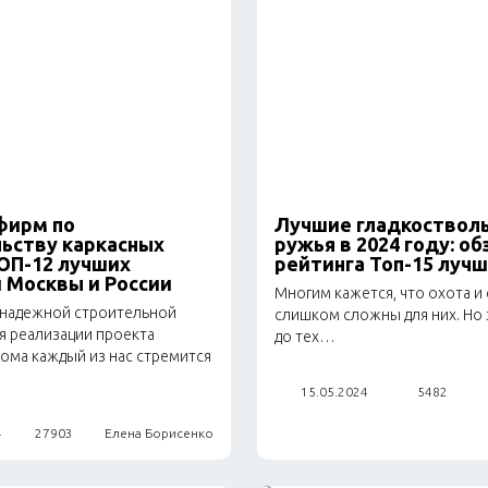
Техника
Домашний текс
Бытовая химия
Праздник
фирм по
Лучшие гладкоствол
ьству каркасных
ружья в 2024 году: об
ОП-12 лучших
рейтинга Топ-15 луч
 Москвы и России
Многим кажется, что охота и
 надежной строительной
слишком сложны для них. Но 
я реализации проекта
до тех…
дома каждый из нас стремится
15.05.2024
5482
4
27903
Елена Борисенко