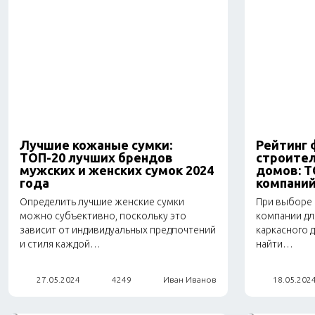
Одежда
Питание
Коляски
Лучшие кожаные сумки:
Рейтинг 
ТОП-20 лучших брендов
строител
мужских и женских сумок 2024
домов: Т
года
компаний
Определить лучшие женские сумки
При выборе
можно субъективно, поскольку это
компании дл
зависит от индивидуальных предпочтений
каркасного 
и стиля каждой…
найти…
27.05.2024
4249
Иван Иванов
18.05.202