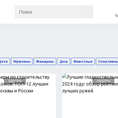
С
на
Прочие гаджеты
Автомобили
Часы и трекеры
Запчасти и ко
Интернет
Автогаджеты
Мобильные телефоны
Велосипеды
Аудио/видео
Самокаты
Фото и видеокамеры
Скутеры
Дети
Мужчины
Женщины
Дом
Животные
Спортивны
Планшеты
ОБЗОРЫ
ОБЗОРЫ
Аксессуары
Товары для рем
Косметика
Мебель
Одежда
Посуда