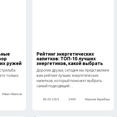
тиль
Сухой корм для собак
Влажный корм для собак
Аксессуары
ьные
Рейтинг энергетических
зор
напитков: ТОП-10 лучших
ших ружей
энергетиков, какой выбрать
 стрельба
Дорогие друзья, сегодня мы представляем
это только
вам рейтинг лучших энергетических
напитков, который поможет выбрать
самый подходящий…
Иван Иванов
06.05.2024
3489
Марина Барабаш