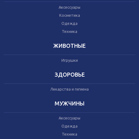
Домашний текстиль
Бытовая химия
Аксессуары
Праздник
Косметика
Одежда
Техника
Игрушки
Сухой корм для кошек
ЖИВОТНЫЕ
Влажный корм для кошек
Сухой корм для собак
Игрушки
Влажный корм для собак
Аксессуары
ЗДОРОВЬЕ
Лекарства и гигиена
МУЖЧИНЫ
Аксессуары
Одежда
Техника