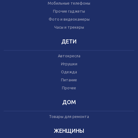
Автокресла
Мобильные телефоны
Одежда
Прочие гаджеты
Питание
Коляски
Фото и видеокамеры
Часы и трекеры
ДЕТИ
Аксессуары
Одежда
Техника
Автокресла
Игрушки
Одежда
Аксессуары
Питание
Косметика
Прочее
Одежда
Техника
ДОМ
Товары для ремонта
Товары для ремонта
Мебель
ЖЕНЩИНЫ
Посуда