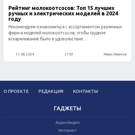
Часы и трекеры
Рейтинг молокоотсосов: Топ 15 лучших
Интернет
ручных и электрических моделей в 2024
Мобильные телефоны
году
Аудио/видео
Рекомендуем ознакомиться с ассортиментом различных
Фото и видеокамеры
фирм и моделей молокоотсосов, чтобы грудное
Планшеты
вскармливание было в удовольствие…
11.06.2024
2103
Иван Иванов
Автомобили
Запчасти и комплектующие
Автогаджеты
Велосипеды
Самокаты
Скутеры
О ПРОЕКТЕ
РЕДАКЦИЯ
КОНТАКТЫ
ГАДЖЕТЫ
Аудио/видео
Игрушки
Прочее
Интернет