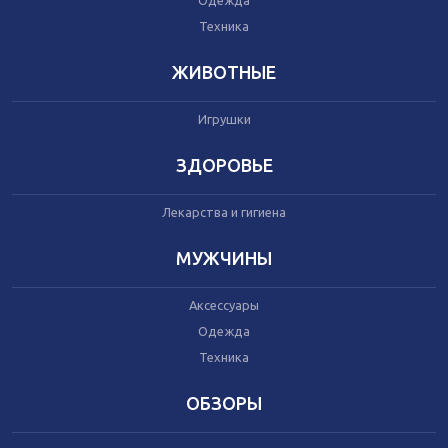
Одежда
Автокресла
Одежда
Техника
Питание
Коляски
ЖИВОТНЫЕ
Игрушки
Аксессуары
Одежда
ЗДОРОВЬЕ
Техника
Лекарства и гигиена
Аксессуары
МУЖЧИНЫ
Косметика
Одежда
Аксессуары
Техника
Одежда
Техника
Товары для ремонта
ОБЗОРЫ
Мебель
Посуда