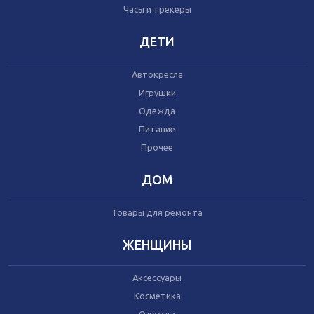
Часы и трекеры
Часы и трекеры
Интернет
Мобильные телефоны
ДЕТИ
Аудио/видео
Фото и видеокамеры
Автокресла
Планшеты
Игрушки
Одежда
Питание
Автомобили
Запчасти и комплектующие
Прочее
Автогаджеты
Велосипеды
ДОМ
Самокаты
Скутеры
Товары для ремонта
ЖЕНЩИНЫ
Аксессуары
Игрушки
Косметика
Прочее