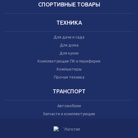
Домашний текстиль
СПОРТИВНЫЕ ТОВАРЫ
Бытовая химия
Праздник
ТЕХНИКА
Игрушки
Для дачи и сада
Сухой корм для кошек
Для дома
Влажный корм для кошек
Для кухни
Сухой корм для собак
Влажный корм для собак
Комплектующие ПК и периферия
Аксессуары
Компьютеры
Прочая техника
ТРАНСПОРТ
Автомобили
Запчасти и комплектующие