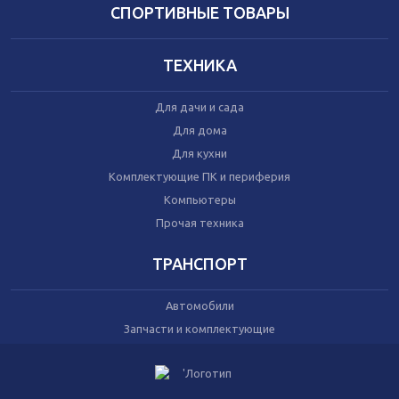
Домашний текстиль
СПОРТИВНЫЕ ТОВАРЫ
Бытовая химия
Праздник
ТЕХНИКА
Игрушки
Для дачи и сада
Сухой корм для кошек
Для дома
Влажный корм для кошек
Для кухни
Сухой корм для собак
Влажный корм для собак
Комплектующие ПК и периферия
Аксессуары
Компьютеры
Прочая техника
ТРАНСПОРТ
Автомобили
Запчасти и комплектующие