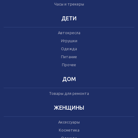
Часы и трекеры
Часы и трекеры
Интернет
Мобильные телефоны
ДЕТИ
Аудио/видео
Фото и видеокамеры
Автокресла
Планшеты
Игрушки
Одежда
Питание
Автомобили
Запчасти и комплектующие
Прочее
Автогаджеты
Велосипеды
ДОМ
Самокаты
Скутеры
Товары для ремонта
ЖЕНЩИНЫ
Аксессуары
Игрушки
Косметика
Прочее