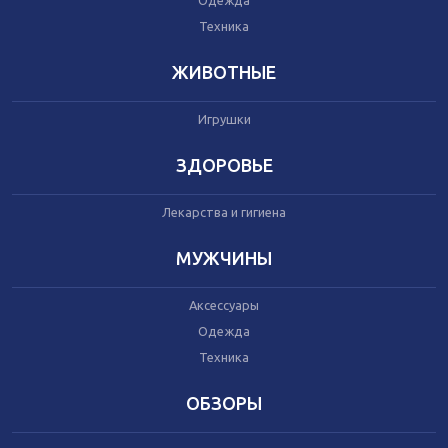
Одежда
Автокресла
Одежда
Техника
Питание
Коляски
ЖИВОТНЫЕ
Игрушки
Аксессуары
Одежда
ЗДОРОВЬЕ
Техника
Лекарства и гигиена
Аксессуары
МУЖЧИНЫ
Косметика
Одежда
Аксессуары
Техника
Одежда
Техника
Товары для ремонта
ОБЗОРЫ
Мебель
Посуда