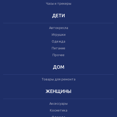
Часы и трекеры
Часы и трекеры
Интернет
Мобильные телефоны
ДЕТИ
Аудио/видео
Фото и видеокамеры
Автокресла
Планшеты
Игрушки
Одежда
Питание
Автомобили
Запчасти и комплектующие
Прочее
Автогаджеты
Велосипеды
ДОМ
Самокаты
Скутеры
Товары для ремонта
ЖЕНЩИНЫ
Аксессуары
Игрушки
Косметика
Прочее