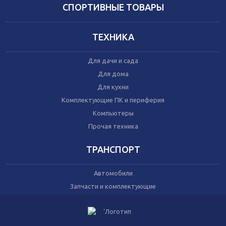
Домашний текстиль
СПОРТИВНЫЕ ТОВАРЫ
Бытовая химия
Праздник
ТЕХНИКА
Игрушки
Для дачи и сада
Сухой корм для кошек
Для дома
Влажный корм для кошек
Для кухни
Сухой корм для собак
Влажный корм для собак
Комплектующие ПК и периферия
Аксессуары
Компьютеры
Прочая техника
ТРАНСПОРТ
Автомобили
Запчасти и комплектующие