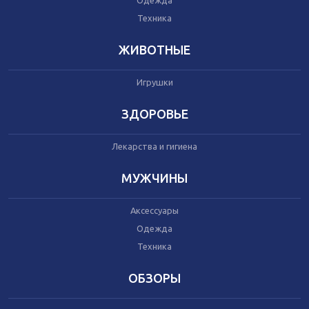
Одежда
Автокресла
Одежда
Техника
Питание
Коляски
ЖИВОТНЫЕ
Игрушки
Аксессуары
Одежда
ЗДОРОВЬЕ
Техника
Лекарства и гигиена
Аксессуары
МУЖЧИНЫ
Косметика
Одежда
Аксессуары
Техника
Одежда
Техника
Товары для ремонта
ОБЗОРЫ
Мебель
Посуда