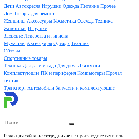
Дети
Автокресла
Игрушки
Одежда
Питание
Прочее
Дом
Товары для ремонта
Женщины
Аксессуары
Косметика
Одежда
Техника
Животные
Игрушки
Здоровье
Лекарства и гигиена
Мужчины
Аксессуары
Одежда
Техника
Обзоры
Спортивные товары
Техника
Для дачи и сада
Для дома
Для кухни
Комплектующие ПК и периферия
Компьютеры
Прочая
техника
Транспорт
Автомобили
Запчасти и комплектующие
Редакция сайта не сотрудничает с производителями или