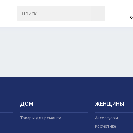
С
на
Прочие гаджеты
Автомобили
Часы и трекеры
Запчасти и ко
Интернет
Автогаджеты
Мобильные телефоны
Велосипеды
Аудио/видео
Самокаты
Фото и видеокамеры
Скутеры
Планшеты
ДОМ
ЖЕНЩИНЫ
Аксессуары
Товары для рем
Косметика
Мебель
Товары для ремонта
Аксессуары
Одежда
Посуда
Косметика