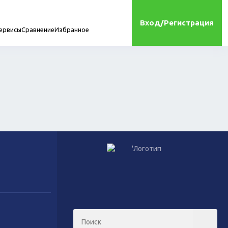
Вход/Регистрация
ервисы
Сравнение
Избранное
мплектующие
онта
Игрушки
Сухой корм для кошек
Влажный корм для кошек