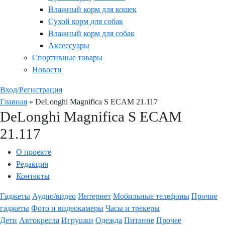
Влажный корм для кошек
Сухой корм для собак
Влажный корм для собак
Аксессуары
Спортивные товары
Новости
Вход/Регистрация
Главная
»
DeLonghi Magnifica S ECAM 21.117
DeLonghi Magnifica S ECAM
21.117
О проекте
Редакция
Контакты
Гаджеты
Аудио/видео
Интернет
Мобильные телефоны
Прочие
гаджеты
Фото и видеокамеры
Часы и трекеры
Дети
Автокресла
Игрушки
Одежда
Питание
Прочее