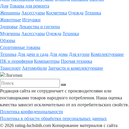
Дом
Товары для ремонта
Женщины
Аксессуары
Косметика
Одежда
Техника
Животные
Игрушки
Здоровье
Лекарства и гигиена
Мужчины
Аксессуары
Одежда
Техника
Обзоры
Спортивные товары
Техника
Для дачи и сада
Для дома
Для кухни
Комплектующие
ПК и периферия
Компьютеры
Прочая техника
Транспорт
Автомобили
Запчасти и комплектующие
Редакция сайта не сотрудничает с производителями или
поставщиками товаров народного потребления. Наша оценка
качества зависит исключительно от их потребительских свойств.
Политика конфиденциальности
Политика в области обработки персональных данных
© 2026 rating-luchshih.com Копирование материалов с сайта