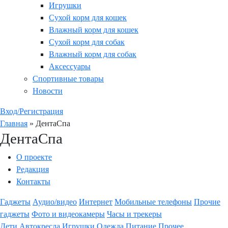
Игрушки
Сухой корм для кошек
Влажный корм для кошек
Сухой корм для собак
Влажный корм для собак
Аксессуары
Спортивные товары
Новости
Вход/Регистрация
Главная
»
ДентаСпа
ДентаСпа
О проекте
Редакция
Контакты
Гаджеты
Аудио/видео
Интернет
Мобильные телефоны
Прочие
гаджеты
Фото и видеокамеры
Часы и трекеры
Дети
Автокресла
Игрушки
Одежда
Питание
Прочее