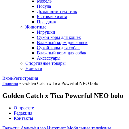
Мебель
Посуда
Домашний текстиль
Бытовая химия
Праздник
Животные
Игрушки
Сухой корм для кошек
Влажный корм для кошек
Сухой корм для собак
Влажный корм для собак
Аксессуары
Спортивные товары
Новости
Вход/Регистрация
Главная
»
Golden Catch x Tica Powerful NEO bolo
Golden Catch x Tica Powerful NEO bolo
О проекте
Редакция
Контакты
Гаджеты
Аудио/видео
Интернет
Мобильные телефоны