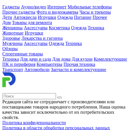
Гаджеты
Аудио/видео
Интернет
Мобильные телефоны
Прочие гаджеты
Фото и видеокамеры
Часы и трекеры
Дети
Автокресла
Игрушки
Одежда
Питание
Прочее
Дом
Товары для ремонта
Женщины
Аксессуары
Косметика
Одежда
Техника
Животные
Игрушки
Здоровье
Лекарства и гигиена
Мужчины
Аксессуары
Одежда
Техника
Обзоры
Спортивные товары
Техника
Для дачи и сада
Для дома
Для кухни
Комплектующие
ПК и периферия
Компьютеры
Прочая техника
Транспорт
Автомобили
Запчасти и комплектующие
Редакция сайта не сотрудничает с производителями или
поставщиками товаров народного потребления. Наша оценка
качества зависит исключительно от их потребительских
свойств.
Политика конфиденциальности
Политика в области обработки персональных данных