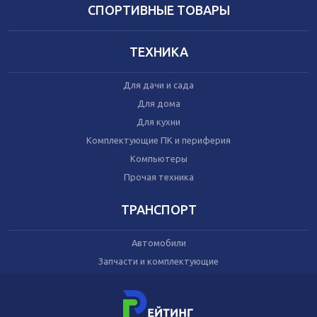
Домашний текстиль
СПОРТИВНЫЕ ТОВАРЫ
Бытовая химия
Праздник
ТЕХНИКА
Игрушки
Для дачи и сада
Сухой корм для кошек
Для дома
Влажный корм для кошек
Для кухни
Сухой корм для собак
Влажный корм для собак
Комплектующие ПК и периферия
Аксессуары
Компьютеры
Прочая техника
ТРАНСПОРТ
Автомобили
Запчасти и комплектующие