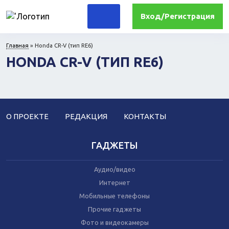
Вход/Регистрация
Главная
»
Honda CR-V (тип RE6)
HONDA CR-V (ТИП RE6)
Для дома
Комплектующие ПК и периферия
Для дачи и сада
Для кухни
Прочая техника
Компьютеры
О ПРОЕКТЕ
РЕДАКЦИЯ
КОНТАКТЫ
Для офиса
ГАДЖЕТЫ
Лекарства и гигиена
Аудио/видео
Медтехника
Интернет
Ортопедия
Мобильные телефоны
Прочие гаджеты
Фото и видеокамеры
Прочие гаджеты