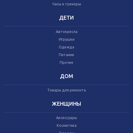
Часы и трекеры
Часы и трекеры
Интернет
Мобильные телефоны
ДЕТИ
Аудио/видео
Фото и видеокамеры
Автокресла
Планшеты
Игрушки
Одежда
Питание
Автомобили
Запчасти и комплектующие
Прочее
Автогаджеты
Велосипеды
ДОМ
Самокаты
Скутеры
Товары для ремонта
ЖЕНЩИНЫ
Аксессуары
Игрушки
Косметика
Прочее