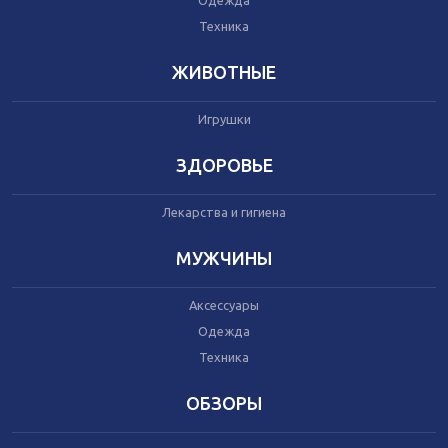
Одежда
Автокресла
Одежда
Техника
Питание
Коляски
ЖИВОТНЫЕ
Игрушки
Аксессуары
Одежда
ЗДОРОВЬЕ
Техника
Лекарства и гигиена
Аксессуары
МУЖЧИНЫ
Косметика
Одежда
Аксессуары
Техника
Одежда
Техника
Товары для ремонта
ОБЗОРЫ
Мебель
Посуда