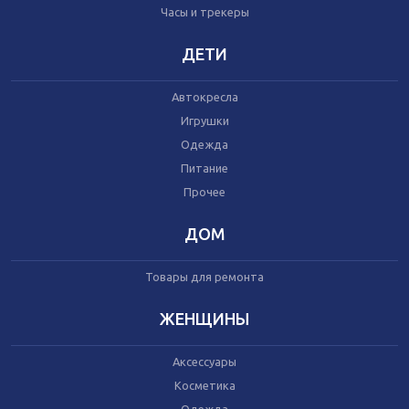
Часы и трекеры
Часы и трекеры
Интернет
Мобильные телефоны
ДЕТИ
Аудио/видео
Фото и видеокамеры
Автокресла
Планшеты
Игрушки
Одежда
Питание
Автомобили
Запчасти и комплектующие
Прочее
Автогаджеты
Велосипеды
ДОМ
Самокаты
Скутеры
Товары для ремонта
ЖЕНЩИНЫ
Аксессуары
Игрушки
Косметика
Прочее