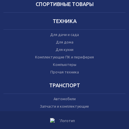
Домашний текстиль
СПОРТИВНЫЕ ТОВАРЫ
Бытовая химия
Праздник
ТЕХНИКА
Игрушки
Для дачи и сада
Сухой корм для кошек
Для дома
Влажный корм для кошек
Для кухни
Сухой корм для собак
Влажный корм для собак
Комплектующие ПК и периферия
Аксессуары
Компьютеры
Прочая техника
ТРАНСПОРТ
Автомобили
Запчасти и комплектующие