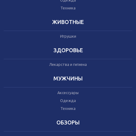
Одежда
Автокресла
Одежда
Техника
Питание
Коляски
ЖИВОТНЫЕ
Игрушки
Аксессуары
Одежда
ЗДОРОВЬЕ
Техника
Лекарства и гигиена
Аксессуары
МУЖЧИНЫ
Косметика
Одежда
Аксессуары
Техника
Одежда
Техника
Товары для ремонта
ОБЗОРЫ
Мебель
Посуда