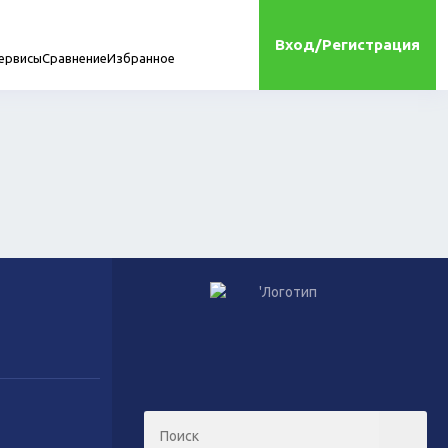
Вход/Регистрация
ервисы
Сравнение
Избранное
мплектующие
онта
Игрушки
Сухой корм для кошек
Влажный корм для кошек