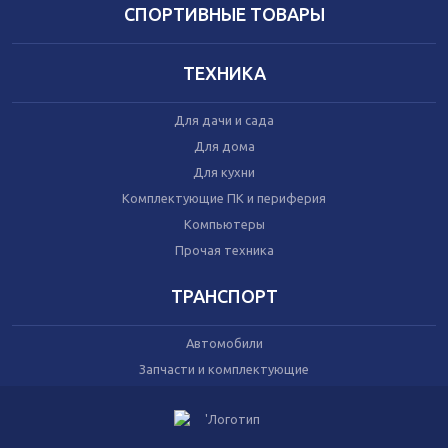
Домашний текстиль
СПОРТИВНЫЕ ТОВАРЫ
Бытовая химия
Праздник
ТЕХНИКА
Игрушки
Для дачи и сада
Сухой корм для кошек
Для дома
Влажный корм для кошек
Для кухни
Сухой корм для собак
Влажный корм для собак
Комплектующие ПК и периферия
Аксессуары
Компьютеры
Прочая техника
ТРАНСПОРТ
Автомобили
Запчасти и комплектующие