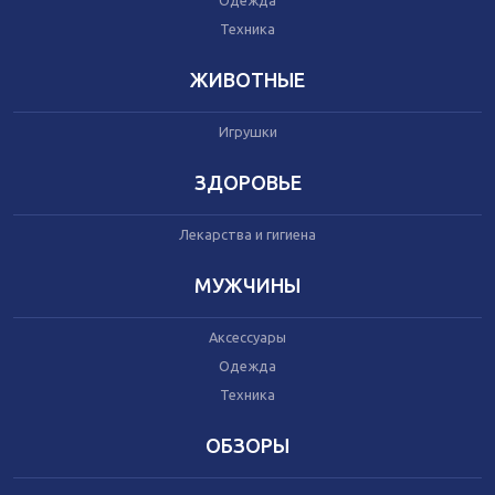
Одежда
Автокресла
Одежда
Техника
Питание
Коляски
ЖИВОТНЫЕ
Игрушки
Аксессуары
Одежда
ЗДОРОВЬЕ
Техника
Лекарства и гигиена
Аксессуары
МУЖЧИНЫ
Косметика
Одежда
Аксессуары
Техника
Одежда
Техника
Товары для ремонта
ОБЗОРЫ
Мебель
Посуда