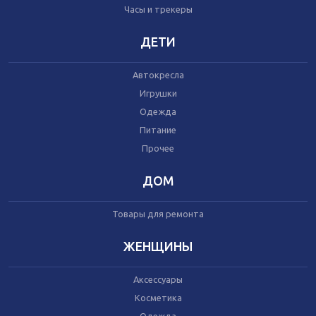
Часы и трекеры
Часы и трекеры
Интернет
Мобильные телефоны
ДЕТИ
Аудио/видео
Фото и видеокамеры
Автокресла
Планшеты
Игрушки
Одежда
Питание
Автомобили
Запчасти и комплектующие
Прочее
Автогаджеты
Велосипеды
ДОМ
Самокаты
Скутеры
Товары для ремонта
ЖЕНЩИНЫ
Аксессуары
Игрушки
Косметика
Прочее