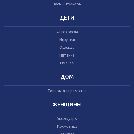
Часы и трекеры
Часы и трекеры
Интернет
Мобильные телефоны
ДЕТИ
Аудио/видео
Фото и видеокамеры
Автокресла
Планшеты
Игрушки
Одежда
Питание
Автомобили
Запчасти и комплектующие
Прочее
Автогаджеты
Велосипеды
ДОМ
Самокаты
Скутеры
Товары для ремонта
ЖЕНЩИНЫ
Аксессуары
Игрушки
Косметика
Прочее