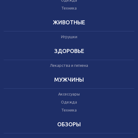
Одежда
Автокресла
Одежда
Техника
Питание
Коляски
ЖИВОТНЫЕ
Игрушки
Аксессуары
Одежда
ЗДОРОВЬЕ
Техника
Лекарства и гигиена
Аксессуары
МУЖЧИНЫ
Косметика
Одежда
Аксессуары
Техника
Одежда
Техника
Товары для ремонта
ОБЗОРЫ
Мебель
Посуда