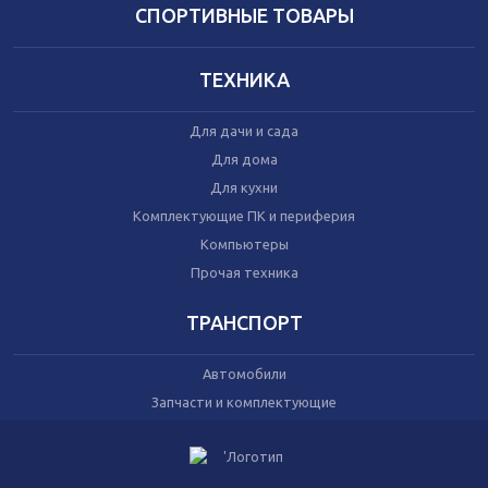
Домашний текстиль
СПОРТИВНЫЕ ТОВАРЫ
Бытовая химия
Праздник
ТЕХНИКА
Игрушки
Для дачи и сада
Сухой корм для кошек
Для дома
Влажный корм для кошек
Для кухни
Сухой корм для собак
Влажный корм для собак
Комплектующие ПК и периферия
Аксессуары
Компьютеры
Прочая техника
ТРАНСПОРТ
Автомобили
Запчасти и комплектующие