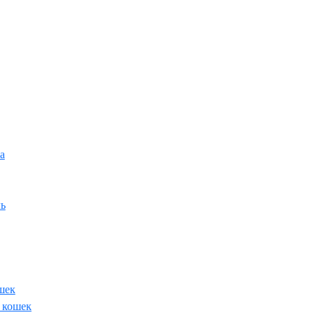
а
ь
шек
 кошек