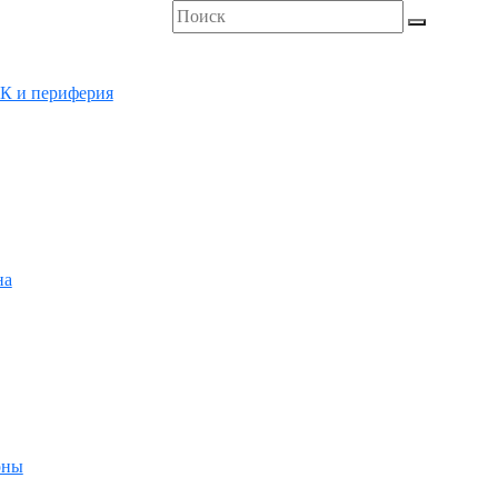
К и периферия
на
оны