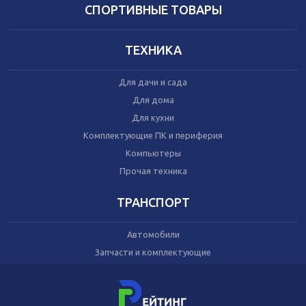
Домашний текстиль
СПОРТИВНЫЕ ТОВАРЫ
Бытовая химия
Праздник
ТЕХНИКА
Игрушки
Для дачи и сада
Сухой корм для кошек
Для дома
Влажный корм для кошек
Для кухни
Сухой корм для собак
Влажный корм для собак
Комплектующие ПК и периферия
Аксессуары
Компьютеры
Прочая техника
ТРАНСПОРТ
Автомобили
Запчасти и комплектующие