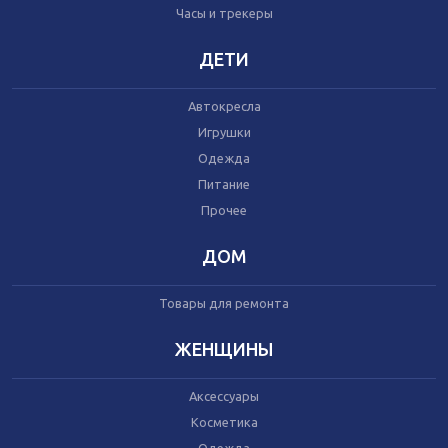
Часы и трекеры
Часы и трекеры
Интернет
Мобильные телефоны
ДЕТИ
Аудио/видео
Фото и видеокамеры
Автокресла
Планшеты
Игрушки
Одежда
Питание
Автомобили
Запчасти и комплектующие
Прочее
Автогаджеты
Велосипеды
ДОМ
Самокаты
Скутеры
Товары для ремонта
ЖЕНЩИНЫ
Аксессуары
Игрушки
Косметика
Прочее