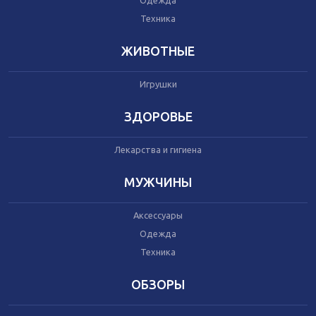
Одежда
Автокресла
Одежда
Техника
Питание
Коляски
ЖИВОТНЫЕ
Игрушки
Аксессуары
Одежда
ЗДОРОВЬЕ
Техника
Лекарства и гигиена
Аксессуары
МУЖЧИНЫ
Косметика
Одежда
Аксессуары
Техника
Одежда
Техника
Товары для ремонта
ОБЗОРЫ
Мебель
Посуда