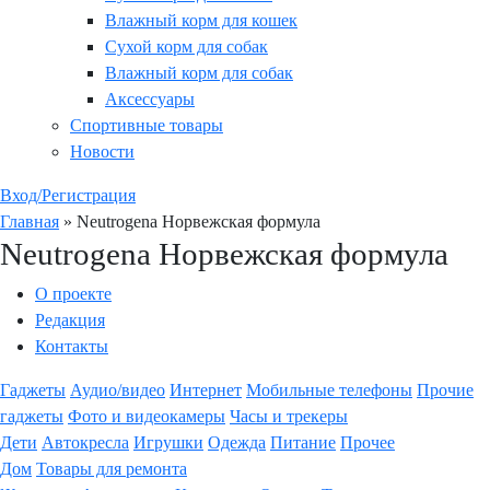
Влажный корм для кошек
Сухой корм для собак
Влажный корм для собак
Аксессуары
Спортивные товары
Новости
Вход/Регистрация
Главная
»
Neutrogena Норвежская формула
Neutrogena Норвежская формула
О проекте
Редакция
Контакты
Гаджеты
Аудио/видео
Интернет
Мобильные телефоны
Прочие
гаджеты
Фото и видеокамеры
Часы и трекеры
Дети
Автокресла
Игрушки
Одежда
Питание
Прочее
Дом
Товары для ремонта