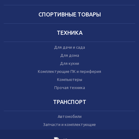
Домашний текстиль
Бытовая химия
Праздник
СПОРТИВНЫЕ ТОВАРЫ
ТЕХНИКА
Игрушки
Сухой корм для кошек
Для дачи и сада
Влажный корм для кошек
Сухой корм для собак
Для дома
Влажный корм для собак
Для кухни
Аксессуары
Комплектующие ПК и периферия
Компьютеры
Прочая техника
ТРАНСПОРТ
Автомобили
Запчасти и комплектующие