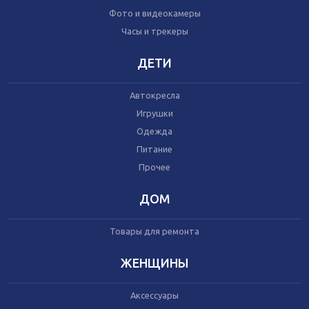
Часы и трекеры
Фото и видеокамеры
Интернет
Часы и трекеры
Мобильные телефоны
Аудио/видео
ДЕТИ
Фото и видеокамеры
Планшеты
Автокресла
Игрушки
Автомобили
Одежда
Запчасти и комплектующие
Питание
Автогаджеты
Прочее
Велосипеды
Самокаты
Скутеры
ДОМ
Товары для ремонта
ЖЕНЩИНЫ
Игрушки
Аксессуары
Прочее