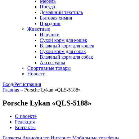
Мебель
Посуда
Домашний текстиль
Бытовая химия
Праздник
Животные
Игрушки
Сухой корм для кошек
Влажный корм для кошек
Сухой корм для собак
Влажный корм для собак
Аксессуары
Спортивные товары
Новости
Вход/Регистрация
Главная
»
Porsche Lykan «QLS-5188»
Porsche Lykan «QLS-5188»
О проекте
Редакция
Контакты
Гаджеты
Аудио/видео
Интернет
Мобильные телефоны