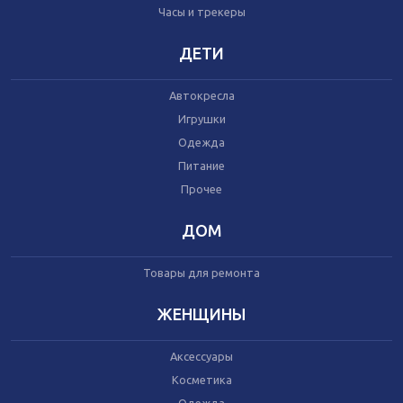
Часы и трекеры
Часы и трекеры
Интернет
Мобильные телефоны
ДЕТИ
Аудио/видео
Фото и видеокамеры
Автокресла
Планшеты
Игрушки
Одежда
Питание
Автомобили
Запчасти и комплектующие
Прочее
Автогаджеты
Велосипеды
ДОМ
Самокаты
Скутеры
Товары для ремонта
ЖЕНЩИНЫ
Аксессуары
Игрушки
Косметика
Прочее