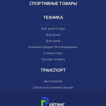
Домашний текстиль
СПОРТИВНЫЕ ТОВАРЫ
Бытовая химия
Праздник
ТЕХНИКА
Игрушки
Для дачи и сада
Сухой корм для кошек
Для дома
Влажный корм для кошек
Для кухни
Сухой корм для собак
Влажный корм для собак
Комплектующие ПК и периферия
Аксессуары
Компьютеры
Прочая техника
ТРАНСПОРТ
Автомобили
Запчасти и комплектующие