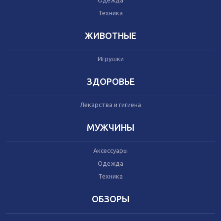
Одежда
Автокресла
Одежда
Техника
Питание
Коляски
ЖИВОТНЫЕ
Игрушки
Аксессуары
Одежда
ЗДОРОВЬЕ
Техника
Лекарства и гигиена
Аксессуары
МУЖЧИНЫ
Косметика
Одежда
Аксессуары
Техника
Одежда
Техника
Товары для ремонта
ОБЗОРЫ
Мебель
Посуда