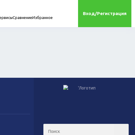
Вход/Регистрация
ервисы
Сравнение
Избранное
мплектующие
онта
Игрушки
Сухой корм для кошек
Влажный корм для кошек