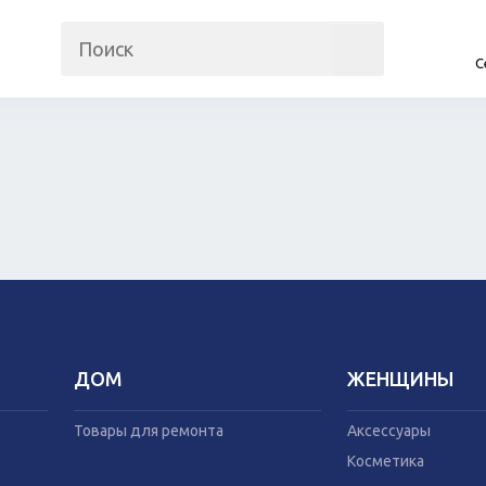
С
на
Прочие гаджеты
Автомобили
Часы и трекеры
Запчасти и ко
Интернет
Автогаджеты
Мобильные телефоны
Велосипеды
Аудио/видео
Самокаты
Фото и видеокамеры
Скутеры
Планшеты
ДОМ
ЖЕНЩИНЫ
Аксессуары
Товары для рем
Косметика
Мебель
Товары для ремонта
Аксессуары
Одежда
Посуда
Косметика