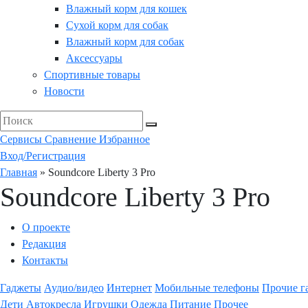
Влажный корм для кошек
Сухой корм для собак
Влажный корм для собак
Аксессуары
Спортивные товары
Новости
Сервисы
Сравнение
Избранное
Вход/Регистрация
Главная
»
Soundcore Liberty 3 Pro
Soundcore Liberty 3 Pro
О проекте
Редакция
Контакты
Гаджеты
Аудио/видео
Интернет
Мобильные телефоны
Прочие г
Дети
Автокресла
Игрушки
Одежда
Питание
Прочее