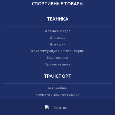
Домашний текстиль
СПОРТИВНЫЕ ТОВАРЫ
Бытовая химия
Праздник
ТЕХНИКА
Игрушки
Для дачи и сада
Сухой корм для кошек
Для дома
Влажный корм для кошек
Для кухни
Сухой корм для собак
Влажный корм для собак
Комплектующие ПК и периферия
Аксессуары
Компьютеры
Прочая техника
ТРАНСПОРТ
Автомобили
Запчасти и комплектующие