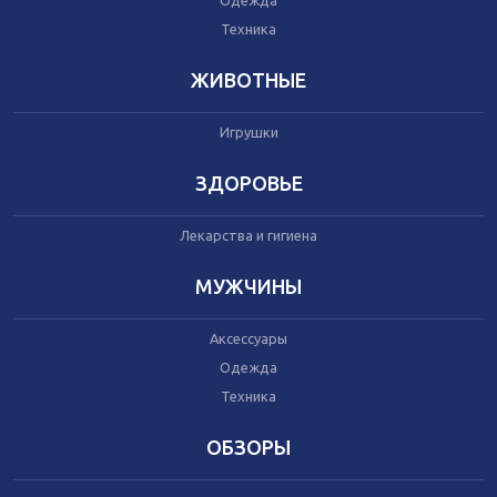
Одежда
Автокресла
Одежда
Техника
Питание
Коляски
ЖИВОТНЫЕ
Игрушки
Аксессуары
Одежда
ЗДОРОВЬЕ
Техника
Лекарства и гигиена
Аксессуары
МУЖЧИНЫ
Косметика
Одежда
Аксессуары
Техника
Одежда
Техника
Товары для ремонта
ОБЗОРЫ
Мебель
Посуда