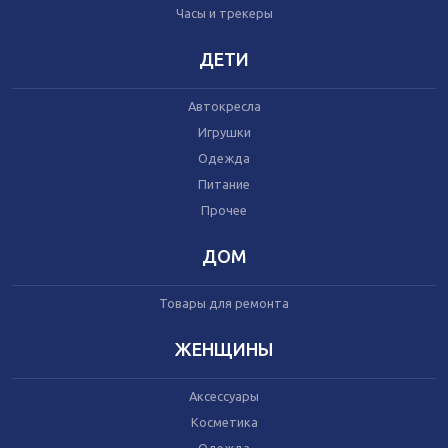
Часы и трекеры
Часы и трекеры
Интернет
Мобильные телефоны
ДЕТИ
Аудио/видео
Фото и видеокамеры
Автокресла
Планшеты
Игрушки
Одежда
Питание
Автомобили
Запчасти и комплектующие
Прочее
Автогаджеты
Велосипеды
ДОМ
Самокаты
Скутеры
Товары для ремонта
ЖЕНЩИНЫ
Аксессуары
Игрушки
Косметика
Прочее