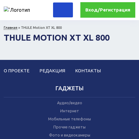
Вход/Регистрация
Главная
»
THULE Motion XT XL 800
THULE MOTION XT XL 800
Для дома
Комплектующие ПК и периферия
Для дачи и сада
Для кухни
Прочая техника
Компьютеры
О ПРОЕКТЕ
РЕДАКЦИЯ
КОНТАКТЫ
Для офиса
ГАДЖЕТЫ
Лекарства и гигиена
Аудио/видео
Медтехника
Интернет
Ортопедия
Мобильные телефоны
Прочие гаджеты
Фото и видеокамеры
Прочие гаджеты