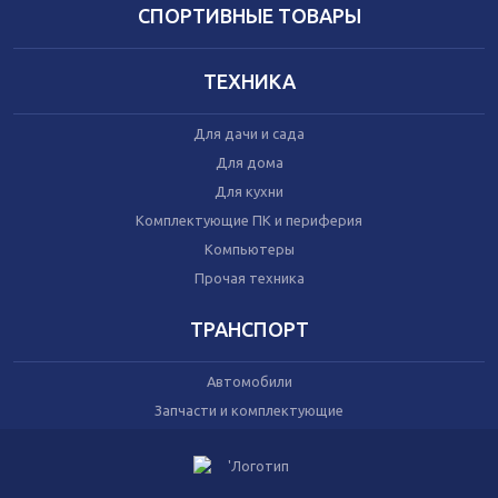
Домашний текстиль
СПОРТИВНЫЕ ТОВАРЫ
Бытовая химия
Праздник
ТЕХНИКА
Игрушки
Для дачи и сада
Сухой корм для кошек
Для дома
Влажный корм для кошек
Для кухни
Сухой корм для собак
Влажный корм для собак
Комплектующие ПК и периферия
Аксессуары
Компьютеры
Прочая техника
ТРАНСПОРТ
Автомобили
Запчасти и комплектующие