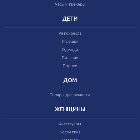
Часы и трекеры
Часы и трекеры
Интернет
Мобильные телефоны
ДЕТИ
Аудио/видео
Фото и видеокамеры
Автокресла
Планшеты
Игрушки
Одежда
Питание
Автомобили
Запчасти и комплектующие
Прочее
Автогаджеты
Велосипеды
ДОМ
Самокаты
Скутеры
Товары для ремонта
ЖЕНЩИНЫ
Аксессуары
Игрушки
Косметика
Прочее