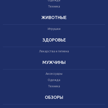
Одежда
Автокресла
Одежда
Техника
Питание
Коляски
ЖИВОТНЫЕ
Игрушки
Аксессуары
Одежда
ЗДОРОВЬЕ
Техника
Лекарства и гигиена
Аксессуары
МУЖЧИНЫ
Косметика
Одежда
Аксессуары
Техника
Одежда
Техника
Товары для ремонта
ОБЗОРЫ
Мебель
Посуда