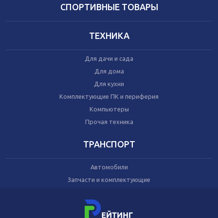
Домашний текстиль
СПОРТИВНЫЕ ТОВАРЫ
Бытовая химия
Праздник
ТЕХНИКА
Игрушки
Для дачи и сада
Сухой корм для кошек
Для дома
Влажный корм для кошек
Для кухни
Сухой корм для собак
Влажный корм для собак
Комплектующие ПК и периферия
Аксессуары
Компьютеры
Прочая техника
ТРАНСПОРТ
Автомобили
Запчасти и комплектующие