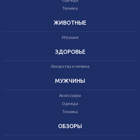
Одежда
Автокресла
Одежда
Техника
Питание
Коляски
ЖИВОТНЫЕ
Игрушки
Аксессуары
Одежда
ЗДОРОВЬЕ
Техника
Лекарства и гигиена
Аксессуары
МУЖЧИНЫ
Косметика
Одежда
Аксессуары
Техника
Одежда
Техника
Товары для ремонта
ОБЗОРЫ
Мебель
Посуда