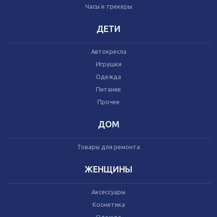
Часы и трекеры
Часы и трекеры
Интернет
Мобильные телефоны
ДЕТИ
Аудио/видео
Фото и видеокамеры
Автокресла
Планшеты
Игрушки
Одежда
Питание
Автомобили
Запчасти и комплектующие
Прочее
Автогаджеты
Велосипеды
ДОМ
Самокаты
Скутеры
Товары для ремонта
ЖЕНЩИНЫ
Аксессуары
Игрушки
Косметика
Прочее