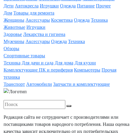
Дети
Автокресла
Игрушки
Одежда
Питание
Прочее
Дом
Товары для ремонта
Женщины
Аксессуары
Косметика
Одежда
Техника
Животные
Игрушки
Здоровье
Лекарства и гигиена
Мужчины
Аксессуары
Одежда
Техника
Обзоры
Спортивные товары
Техника
Для дачи и сада
Для дома
Для кухни
Комплектующие ПК и периферия
Компьютеры
Прочая
техника
Транспорт
Автомобили
Запчасти и комплектующие
Редакция сайта не сотрудничает с производителями или
поставщиками товаров народного потребления. Наша оценка
качества зависит исключительно от их потребительских