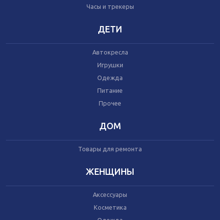
Часы и трекеры
Часы и трекеры
Интернет
Мобильные телефоны
ДЕТИ
Аудио/видео
Фото и видеокамеры
Автокресла
Планшеты
Игрушки
Одежда
Питание
Автомобили
Запчасти и комплектующие
Прочее
Автогаджеты
Велосипеды
ДОМ
Самокаты
Скутеры
Товары для ремонта
ЖЕНЩИНЫ
Аксессуары
Игрушки
Косметика
Прочее