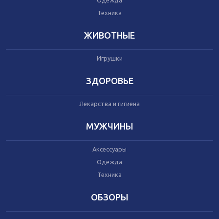
Одежда
Автокресла
Одежда
Техника
Питание
Коляски
ЖИВОТНЫЕ
Игрушки
Аксессуары
Одежда
ЗДОРОВЬЕ
Техника
Лекарства и гигиена
Аксессуары
МУЖЧИНЫ
Косметика
Одежда
Аксессуары
Техника
Одежда
Техника
Товары для ремонта
ОБЗОРЫ
Мебель
Посуда