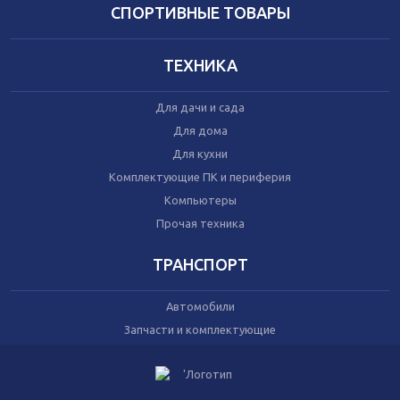
Домашний текстиль
СПОРТИВНЫЕ ТОВАРЫ
Бытовая химия
Праздник
ТЕХНИКА
Игрушки
Для дачи и сада
Сухой корм для кошек
Для дома
Влажный корм для кошек
Для кухни
Сухой корм для собак
Влажный корм для собак
Комплектующие ПК и периферия
Аксессуары
Компьютеры
Прочая техника
ТРАНСПОРТ
Автомобили
Запчасти и комплектующие