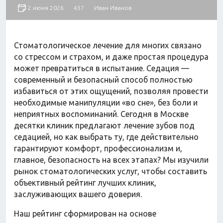
Автокресла
2 июня 2026
437
Иван Иванов
Одежда
Питание
Коляски
Стоматологическое лечение для многих связано
со стрессом и страхом, и даже простая процедура
может превратиться в испытание. Седация —
Аксессуары
Одежда
современный и безопасный способ полностью
Техника
избавиться от этих ощущений, позволяя провести
необходимые манипуляции «во сне», без боли и
неприятных воспоминаний. Сегодня в Москве
десятки клиник предлагают лечение зубов под
Аксессуары
Косметика
седацией, но как выбрать ту, где действительно
Одежда
гарантируют комфорт, профессионализм и,
Техника
главное, безопасность на всех этапах? Мы изучили
рынок стоматологических услуг, чтобы составить
объективный рейтинг лучших клиник,
заслуживающих вашего доверия.
Товары для ремонта
Мебель
Наш рейтинг сформирован на основе
Посуда