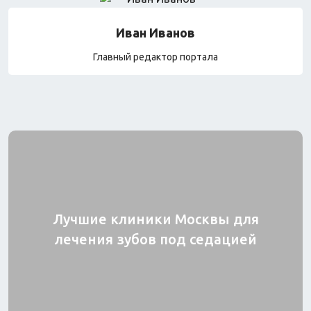
Часы и трекеры
Интернет
Иван Иванов
Мобильные телефоны
Аудио/видео
Главный редактор портала
Фото и видеокамеры
Планшеты
Автомобили
Запчасти и комплектующие
Автогаджеты
Велосипеды
Самокаты
Скутеры
Лучшие клиники Москвы для
лечения зубов под седацией
Игрушки
Прочее