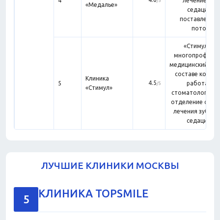
4
лечение под
/5
«Медалье»
седацией
поставлено н
поток.
«Стимул» —
многопрофиль
медицинский цент
составе котор
Клиника
4.5
5
работает
/5
«Стимул»
стоматологичес
отделение с усл
лечения зубов 
седацией.
ЛУЧШИЕ КЛИНИКИ МОСКВЫ
КЛИНИКА TOPSMILE
5