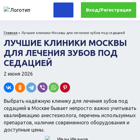
Вход/Регистрация
Главная
»
Лучшие клиники Москвы для лечения зубов под седацией
Для дома
ЛУЧШИЕ КЛИНИКИ МОСКВЫ
Комплектующие ПК и периферия
ДЛЯ ЛЕЧЕНИЯ ЗУБОВ ПОД
Для дачи и сада
Для кухни
СЕДАЦИЕЙ
Прочая техника
Компьютеры
2 июня 2026
Для офиса
Лекарства и гигиена
Выбрать надёжную клинику для лечения зубов под
Медтехника
седацией в Москве бывает непросто: важно учитывать
Ортопедия
квалификацию анестезиолога, перечень используемых
препаратов, наличие современного оборудования и
доступные цены.
Прочие гаджеты