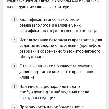
Домашний текстиль
комплексного анализа, в котором мы опирались
Бытовая химия
на следующие ключевые критерии:
Праздник
Квалификация анестезиологов-
реаниматологов и наличие у них
Игрушки
сертификатов государственного образца.
Сухой корм для кошек
Влажный корм для кошек
Использование безопасных препаратов для
Сухой корм для собак
седации последнего поколения (пропофол,
Влажный корм для собак
севоран) и современного мониторингового
Аксессуары
оборудования.
Отзывы пациентов о качестве лечения,
уровне сервиса и комфорте пребывания в
клинике.
Наличие стационара или палаты
пробуждения для наблюдения после
выхода из седации.
Прозрачность ценообразования и