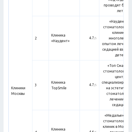
проводят более
лет.
«Наудент» —
стоматологичес
клиника с
Клиника
4.7
2
многолетни
/5
«Наудент»
опытом лечения
седацией взросл
детей.
«Топ Смайл» 
стоматологичес
центр,
Клиника
специализирующ
4.7
3
/5
Клиники
TopSmile
на эстетическ
Москвы
стоматологии
лечении под
седацией.
«Медалье» — с
стоматологичес
клиник в Москве,
Клиника
4.6