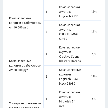
Компьютерная
4.9
1
акустика
к
/5
Logitech Z533
Компьютерные
колонки с сабвуфером
Компьютерная
от 10 000 руб.
акустика
4.8
2
/5
OKLICK GMNG
а
OK-901
Компьютерная
акустика
акус
5
1
/5
Creative Sound
с
Компьютерные
BlasterX Katana
колонки с сабвуфером
Компьютерные
от 20 000 руб.
колонки
Л
4.8
2
/5
Logitech G560
black 28990
Компьютерная
акустика
усов
5
1
/5
Microlab 5.1
Усовершенствованные
X23
модели колонок для