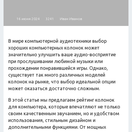
Автокресла
Одежда
Питание
Коляски
16 июня 2024
3241
Иван Иванов
Аксессуары
В мире компьютерной аудиотехники выбор
Одежда
хороших компьютерных колонок может
Техника
значительно улучшить ваше аудио-восприятие
при прослушивании любимой музыки или
прохождении понравившейся игры. Однако,
существует так много различных моделей
Аксессуары
Косметика
колонок на рынке, что выбор идеальной опции
Одежда
может оказаться достаточно сложным.
Техника
В этой статье мы предлагаем рейтинг колонок
для компьютера, которые впечатляют не только
своим качественным звучанием, но и удобством
Товары для ремонта
использования, стильным дизайном и
Мебель
Посуда
дополнительными функциями. От мощных