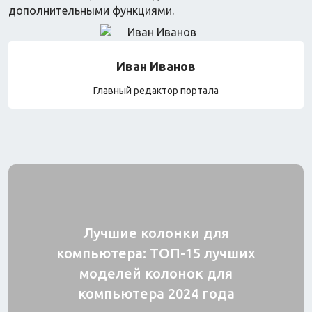
Часы и трекеры
дополнительными функциями.
Интернет
Мобильные телефоны
Аудио/видео
Фото и видеокамеры
Иван Иванов
Планшеты
Главный редактор портала
Автомобили
Запчасти и комплектующие
Автогаджеты
Велосипеды
Самокаты
Скутеры
Лучшие колонки для
компьютера: ТОП-15 лучших
моделей колонок для
Игрушки
компьютера 2024 года
Прочее