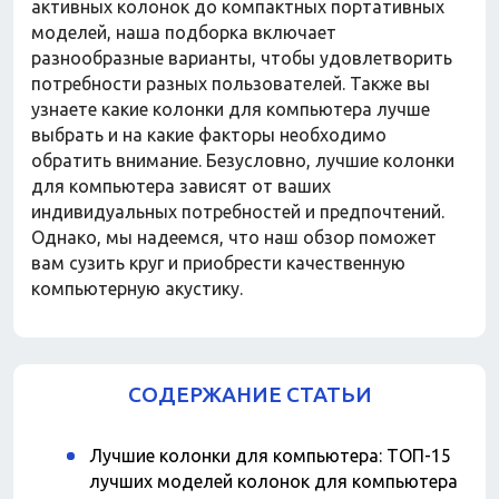
Домашний текстиль
активных колонок до компактных портативных
Бытовая химия
моделей, наша подборка включает
Праздник
разнообразные варианты, чтобы удовлетворить
потребности разных пользователей. Также вы
узнаете какие колонки для компьютера лучше
Игрушки
выбрать и на какие факторы необходимо
Сухой корм для кошек
обратить внимание. Безусловно, лучшие колонки
Влажный корм для кошек
для компьютера зависят от ваших
Сухой корм для собак
индивидуальных потребностей и предпочтений.
Влажный корм для собак
Однако, мы надеемся, что наш обзор поможет
Аксессуары
вам сузить круг и приобрести качественную
компьютерную акустику.
СОДЕРЖАНИЕ СТАТЬИ
Лучшие колонки для компьютера: ТОП-15
лучших моделей колонок для компьютера