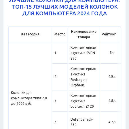
ЛУЧШИЕ КОЛОНКИ ДЛЯ КОМПЬЮТЕРА:
ТОП-15 ЛУЧШИХ МОДЕЛЕЙ КОЛОНОК
ДЛЯ КОМПЬЮТЕРА 2024 ГОДА
Наименование
Категория
Место
Рейтинг
Х
товара
Компьютерная
5
1
акустика SVEN
бюд
/5
290
дл
Компьютерная
Лу
акустика
к
4.9
2
/5
Redragon
Orpheus
Колонки для
Компьютерная
компьютера типа 2.0
Хор
4.8
3
акустика
/5
до 2000 руб.
д
Logitech Z120
Мале
Defender spk-
4.7
4
/5
530