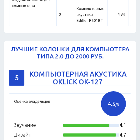
компьютера
Компьютерная
К
4.8
2
акустика
акус
/5
Edifier R501BT
ЛУЧШИЕ КОЛОНКИ ДЛЯ КОМПЬЮТЕРА
ТИПА 2.0 ДО 2000 РУБ.
КОМПЬЮТЕРНАЯ АКУСТИКА
5
OKLICK OK-127
Оценка владельцев
4.5
/5
Звучание
4.1
Дизайн
4.7