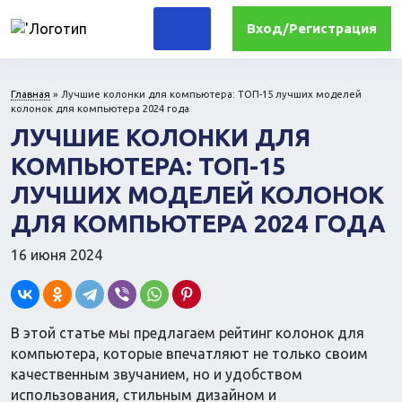
Вход/Регистрация
Главная
»
Лучшие колонки для компьютера: ТОП-15 лучших моделей
колонок для компьютера 2024 года
Для дома
Комплектующие ПК и периферия
ЛУЧШИЕ КОЛОНКИ ДЛЯ
Для дачи и сада
КОМПЬЮТЕРА: ТОП-15
Для кухни
Прочая техника
ЛУЧШИХ МОДЕЛЕЙ КОЛОНОК
Компьютеры
ДЛЯ КОМПЬЮТЕРА 2024 ГОДА
Для офиса
16 июня 2024
Лекарства и гигиена
Медтехника
Ортопедия
В этой статье мы предлагаем рейтинг колонок для
компьютера, которые впечатляют не только своим
качественным звучанием, но и удобством
Прочие гаджеты
использования, стильным дизайном и