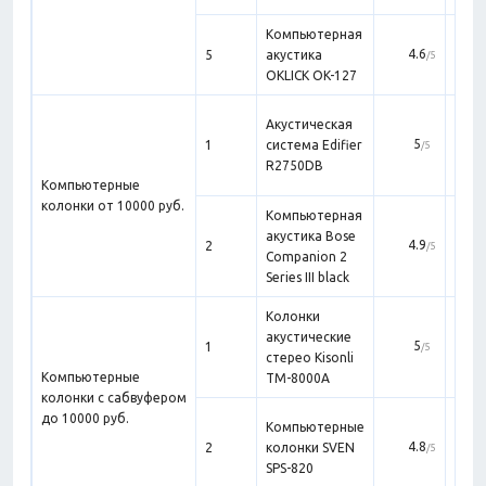
Компьютерная
Нед
4.6
5
акустика
/5
OKLICK OK-127
Акустическая
5
1
система Edifier
/5
R2750DB
Компьютерные
колонки от 10000 руб.
Компьютерная
акустика Bose
4.9
2
к
/5
Companion 2
Series III black
Колонки
Мал
акустические
5
1
ст
/5
стерео Kisonli
мо
Компьютерные
TM-8000A
колонки с сабвуфером
К
до 10000 руб.
Компьютерные
4.8
2
колонки SVEN
/5
SPS-820