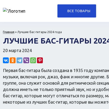
ВСЕ ТОВАРЫ
Для дома
Лекарства и гигие
Комплектующие ПК и
Медтехника
периферия
Главная
»
Лучшие бас-гитары 2024 года
Ортопедия
Для дачи и сада
ЛУЧШИЕ БАС-ГИТАРЫ 202
Для кухни
20 марта 2024
Прочая техника
Компьютеры
Для офиса
Первая бас-гитара была создана в 1935 году компа
музыки, включая рок, джаз, фанк и многие другие.
группе, она служит основой для ритмической секци
должна иметь не только приятный звук, но и удоб
Игрушки
Аксессуары
бас-гитар, которые могут отличаться по размеру, 
Прочее
Одежда
некоторые из лучших бас-гитар, которые вы можете
Автокресла
Техника