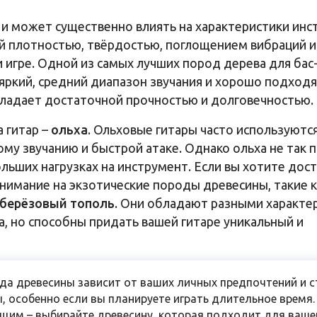
 и может существенно влиять на характеристики инс
й плотностью, твёрдостью, поглощением вибраций 
и игре. Одной из самых лучших пород дерева для бас
 яркий, средний диапазон звучания и хорошо подходя
бладает достаточной прочностью и долговечностью.
 гитар –
ольха
. Ольховые гитары часто используются
у звучанию и быстрой атаке. Однако ольха не так п
льших нагрузках на инструмент. Если вы хотите дос
внимание на экзотические породы древесины, такие 
 берёзовый тополь
. Они обладают разными характе
, но способны придать вашей гитаре уникальный и
ида древесины зависит от ваших личных предпочтений и 
ы, особенно если вы планируете играть длительное время.
щим – выбирайте древесину, которая подходит для ваше