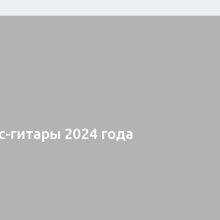
Техника
Домашний текс
Бытовая химия
Праздник
с-гитары 2024 года