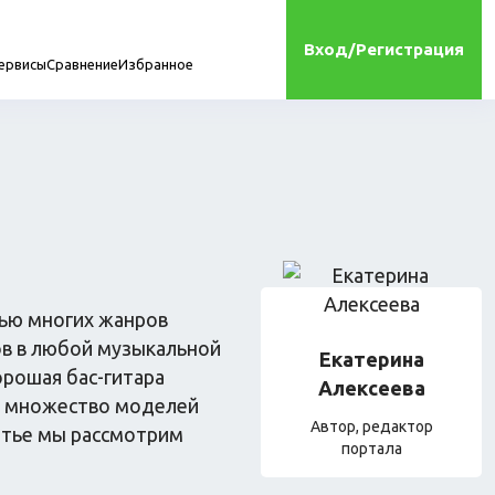
Вход/Регистрация
ервисы
Сравнение
Избранное
мплектующие
стью многих жанров
тов в любой музыкальной
Екатерина
орошая бас-гитара
Алексеева
ет множество моделей
онта
Игрушки
Автор, редактор
татье мы рассмотрим
Сухой корм для кошек
портала
Влажный корм для кошек