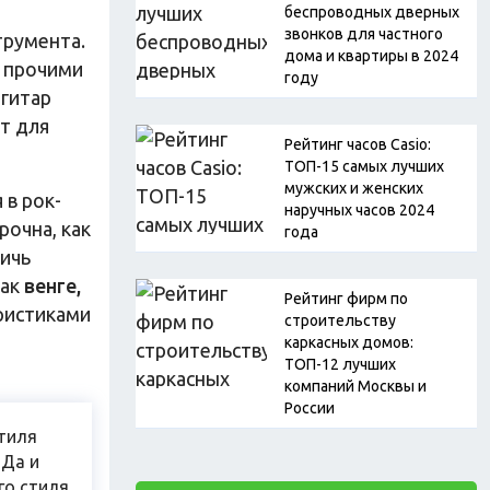
беспроводных дверных
звонков для частного
трумента.
дома и квартиры в 2024
и прочими
году
-гитар
т для
Рейтинг часов Casio:
ТОП-15 самых лучших
мужских и женских
 в рок-
наручных часов 2024
рочна, как
года
тичь
как
венге,
Рейтинг фирм по
ристиками
строительству
каркасных домов:
ТОП-12 лучших
компаний Москвы и
России
стиля
 Да и
го стиля