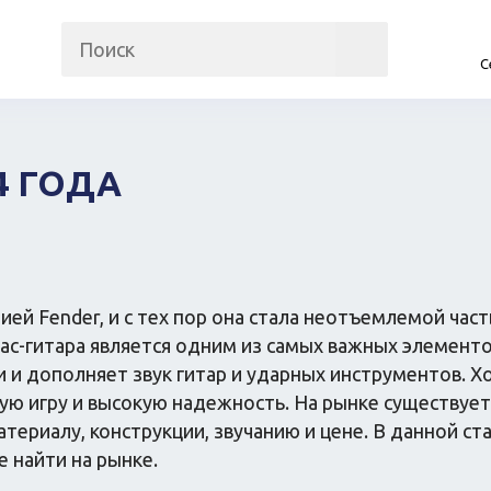
С
на
Прочие гаджеты
Автомобили
Часы и трекеры
Запчасти и ко
Интернет
Автогаджеты
4 ГОДА
Мобильные телефоны
Велосипеды
Аудио/видео
Самокаты
Фото и видеокамеры
Скутеры
Планшеты
нией Fender, и с тех пор она стала неотъемлемой ча
 Бас-гитара является одним из самых важных элемен
и и дополняет звук гитар и ударных инструментов. Х
ную игру и высокую надежность. На рынке существу
Аксессуары
Товары для рем
материалу, конструкции, звучанию и цене. В данной с
Косметика
Мебель
 найти на рынке.
Одежда
Посуда