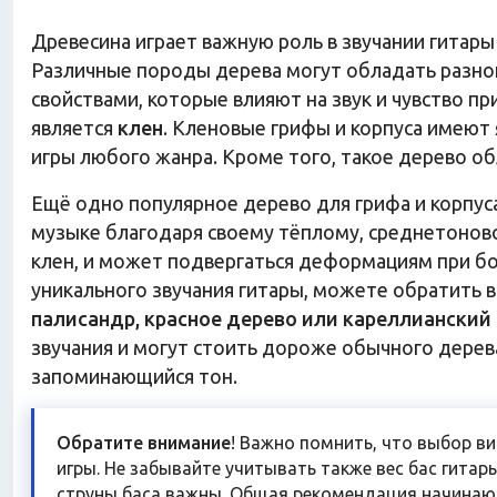
Древесина играет важную роль в звучании гитары
Различные породы дерева могут обладать разно
свойствами, которые влияют на звук и чувство пр
является
клен
. Кленовые грифы и корпуса имеют
игры любого жанра. Кроме того, такое дерево о
Ещё одно популярное дерево для грифа и корпуса
музыке благодаря своему тёплому, среднетоновом
клен, и может подвергаться деформациям при бо
уникального звучания гитары, можете обратить 
палисандр, красное дерево или кареллианский
звучания и могут стоить дороже обычного дерева
запоминающийся тон.
Обратите внимание
! Важно помнить, что выбор в
игры. Не забывайте учитывать также вес бас гитар
струны баса важны. Общая рекомендация начинаю